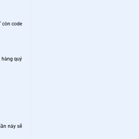
T
còn code
p hàng quý
hần này sẽ