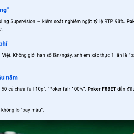
ong”
ling Supervision – kiểm soát nghiêm ngặt tỷ lệ RTP 98%.
Po
e.
phí
 Việt. Không giới hạn số lần/ngày, anh em xác thực 1 lần là “ba
lâu năm
 50 củ chưa full 10p”, “Poker fair 100%”.
Poker F8BET
dẫn đầu
à không lo “bay màu”.