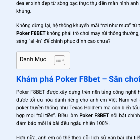
dealer xinh đẹp từ sòng bạc thực thụ đến màn hình anh e
khủng.
Không dừng lại, hệ thống khuyến mãi “rơi như mưa” từ 
Poker F8BET
không phải trò chơi may rủi thông thường,
sàng “all-in” để chinh phục đỉnh cao chưa?
Danh Mục
Khám phá Poker F8bet – Sân chơi
Poker F8BET được xây dựng trên nền tảng công nghệ h
được tối ưu hóa dành riêng cho anh em Việt Nam với 
poker truyền thống như Texas Hold’em mà còn biến tấu
hợp mọi “túi tiền”. Điều làm
Poker F8BET
nổi bật chính
đảm bảo mỗi lá bài đều ngẫu nhiên 100%.
Hơn nữa, anh em có thể theo dõi lịch sử ván bài chi ti