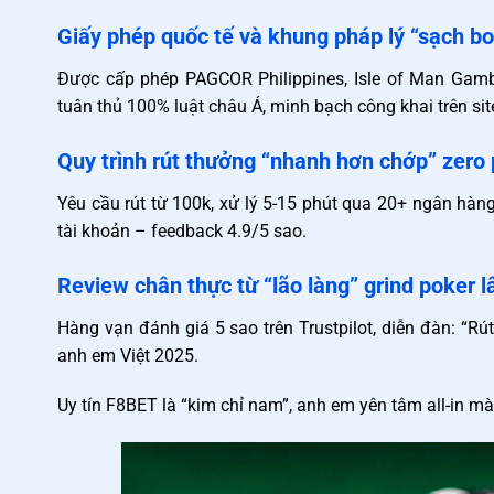
Giấy phép quốc tế và khung pháp lý “sạch b
Được cấp phép PAGCOR Philippines, Isle of Man Gamb
tuân thủ 100% luật châu Á, minh bạch công khai trên sit
Quy trình rút thưởng “nhanh hơn chớp” zero 
Yêu cầu rút từ 100k, xử lý 5-15 phút qua 20+ ngân hàng
tài khoản – feedback 4.9/5 sao.
Review chân thực từ “lão làng” grind poker 
Hàng vạn đánh giá 5 sao trên Trustpilot, diễn đàn: “Rút
anh em Việt 2025.
Uy tín F8BET là “kim chỉ nam”, anh em yên tâm all-in m