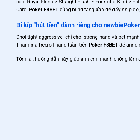
cao: Royal Flush > Straight Flush > Four of a Kind > Fu
Card.
Poker F8BET
dùng blind tăng dần để đẩy nhịp độ,
Bí kíp “hút tiền” dành riêng cho newbiePoke
Chơi tight-aggressive: chỉ chơi strong hand và bet mạnh k
Tham gia freeroll hàng tuần trên
Poker F8BET
để grind 
Tóm lại, hướng dẫn này giúp anh em nhanh chóng làm